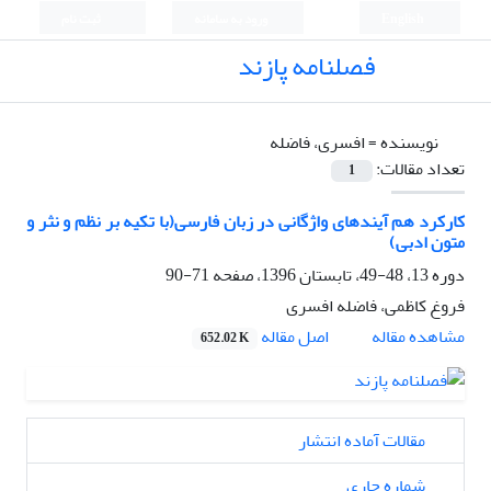
English
ورود به سامانه
ثبت نام
فصلنامه پازند
نویسنده =
افسری، فاضله
تعداد مقالات:
1
کارکرد هم آیندهای واژگانی در زبان فارسی(با تکیه بر نظم و نثر و
متون ادبی)
دوره 13، 48-49، تابستان 1396، صفحه
71-90
فروغ کاظمی، فاضله افسری
اصل مقاله
مشاهده مقاله
652.02 K
مقالات آماده انتشار
شماره جاری