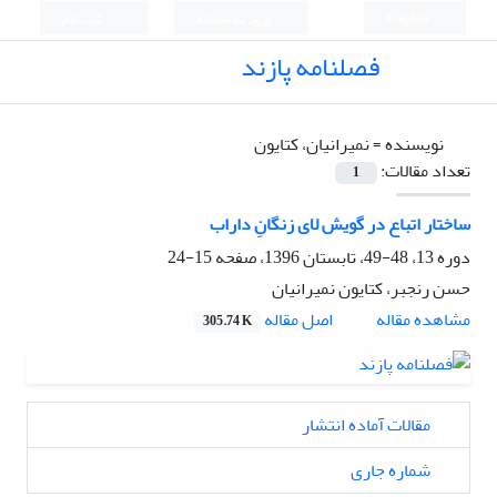
English
ورود به سامانه
ثبت نام
فصلنامه پازند
نویسنده =
نمیرانیان، کتایون
تعداد مقالات:
1
ساختار اتباع در گویش لای زنگانِ داراب
دوره 13، 48-49، تابستان 1396، صفحه
15-24
حسن رنجبر، کتایون نمیرانیان
اصل مقاله
مشاهده مقاله
305.74 K
مقالات آماده انتشار
شماره جاری