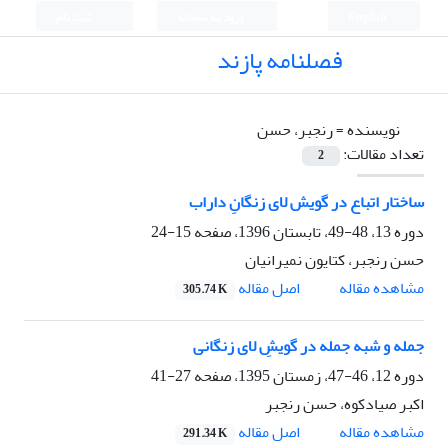
English
ورود به سامانه
ثبت نام
فصلنامه پازند
نویسنده =
رنجبر، حسن
تعداد مقالات:
2
ساختار اتباع در گویش لای زنگانِ داراب
دوره 13، 48-49، تابستان 1396، صفحه
15-24
حسن رنجبر، کتایون نمیرانیان
اصل مقاله
مشاهده مقاله
305.74 K
جمله و شبه جمله در گویشِ لای زنگانی
دوره 12، 46-47، زمستان 1395، صفحه
27-41
اکبر صیادکوه، حسن رنجبر
اصل مقاله
مشاهده مقاله
291.34 K