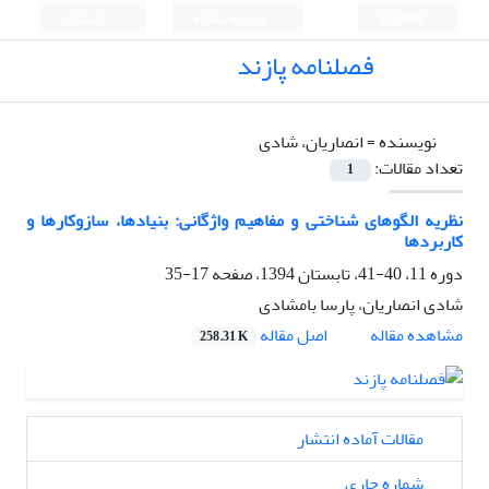
English
ورود به سامانه
ثبت نام
فصلنامه پازند
نویسنده =
انصاریان، شادی
تعداد مقالات:
1
نظریه الگوهای شناختی و مفاهیم واژگانی: بنیادها، سازوکارها و
کاربردها
دوره 11، 40-41، تابستان 1394، صفحه
17-35
شادی انصاریان، پارسا بامشادی
اصل مقاله
مشاهده مقاله
258.31 K
مقالات آماده انتشار
شماره جاری