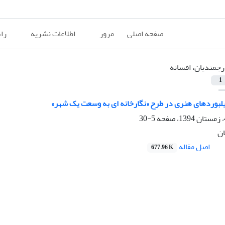
صفحه اصلی
مرور
اطلاعات نشریه
را
رجمندیان، افسانه
1
لبوردهای هنری در طرح «نگارخانه ای به وسعت یک شهر»
5-30
ان
اصل مقاله
677.96 K