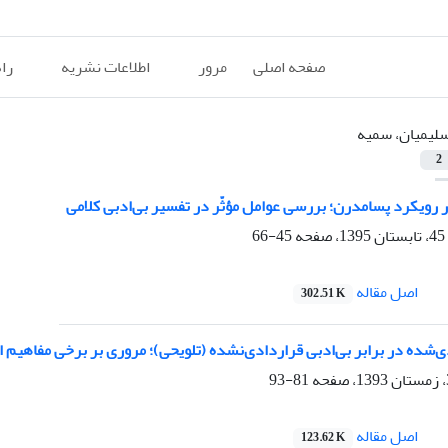
صفحه اصلی
مرور
اطلاعات نشریه
را
لیمیان، سمیه
2
ر رویکرد پسامدرن؛ بررسی عوامل مؤثّر در تفسیر بی‌ادبی کلامی
45-66
اصل مقاله
302.51 K
ی‌شده در برابر بی‌ادبی قراردادی‌نشده (تلویحی)؛ مروری بر برخی مفاهیم ار
81-93
اصل مقاله
123.62 K