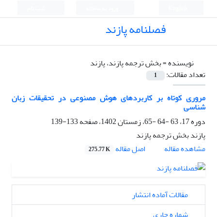
English
ورود به سامانه
ثبت نام
فصلنامه پازند
نویسنده =
بخش ترجمه پازند، پازند
تعداد مقالات:
1
مروری کوتاه بر کاربردهای هوش مصنوعی در تحقیقات زبان
شناسی
دوره 17، 63 -64 -65، زمستان 1402، صفحه
133-139
پازند بخش ترجمه پازند
اصل مقاله
مشاهده مقاله
275.77 K
مقالات آماده انتشار
شماره جاری