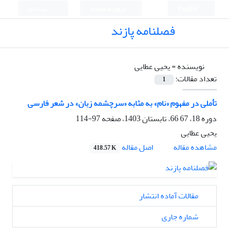
English
ورود به سامانه
ثبت نام
فصلنامه پازند
نویسنده =
یحیی عطایی
تعداد مقالات:
1
تأملی در مفهوم «نام» به ‌مثابه «سرچشمه‌ زبان» در شعر فارسی
دوره 18، 67 66، تابستان 1403، صفحه
97-114
یحیی عطایی
اصل مقاله
مشاهده مقاله
418.57 K
مقالات آماده انتشار
شماره جاری