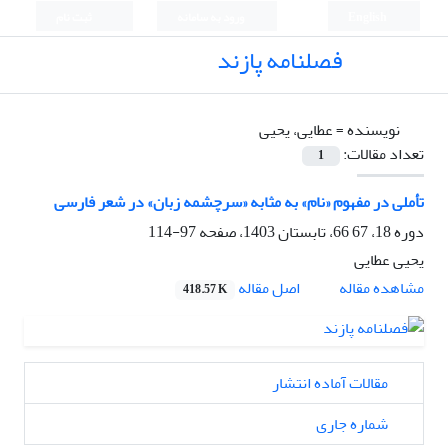
English
ورود به سامانه
ثبت نام
فصلنامه پازند
نویسنده =
عطایی، یحیی
تعداد مقالات:
1
تأملی در مفهوم «نام» به ‌مثابه «سرچشمه‌ زبان» در شعر فارسی
دوره 18، 67 66، تابستان 1403، صفحه
97-114
یحیی عطایی
اصل مقاله
مشاهده مقاله
418.57 K
مقالات آماده انتشار
شماره جاری