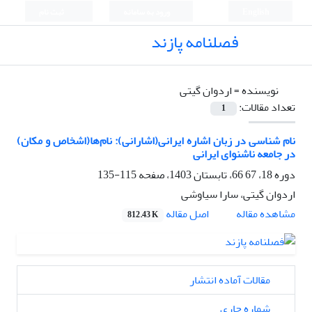
English
ورود به سامانه
ثبت نام
فصلنامه پازند
نویسنده =
اردوان گیتی
تعداد مقالات:
1
نام ­شناسی در زبان اشاره ایرانی(اشارانی): نام‌ها(اشخاص و مکان)
در جامعه ناشنوای ایرانی
دوره 18، 67 66، تابستان 1403، صفحه
115-135
اردوان گیتی، سارا سیاوشی
اصل مقاله
مشاهده مقاله
812.43 K
مقالات آماده انتشار
شماره جاری