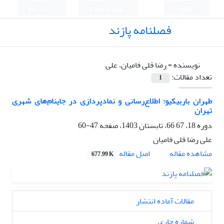
English
ورود به سامانه
ثبت نام
فصلنامه پازند
نویسنده =
رضا قلی فامیان، علی
تعداد مقالات:
1
­­طهران باربیکیو؛ اطلاع‌رسانی و نمادپردازی در جای­نام‌های شهری
تهران
دوره 18، 67 66، تابستان 1403، صفحه
47-60
علی رضا قلی فامیان
اصل مقاله
مشاهده مقاله
677.99 K
مقالات آماده انتشار
شماره جاری