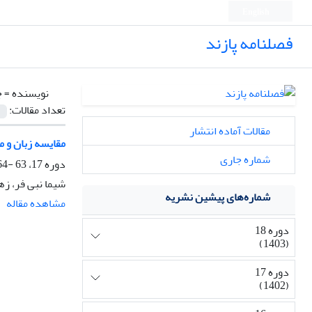
English
فصلنامه پازند
نویسنده =
ج
تعداد مقالات:
مقالات آماده انتشار
مقایسه زبان و 
شماره جاری
دوره 17، 63 -64 -65، زمستان 1402، صفحه
شیما نبی فر، زه
شماره‌های پیشین نشریه
مشاهده مقاله
دوره 18
(1403)
دوره 17
(1402)