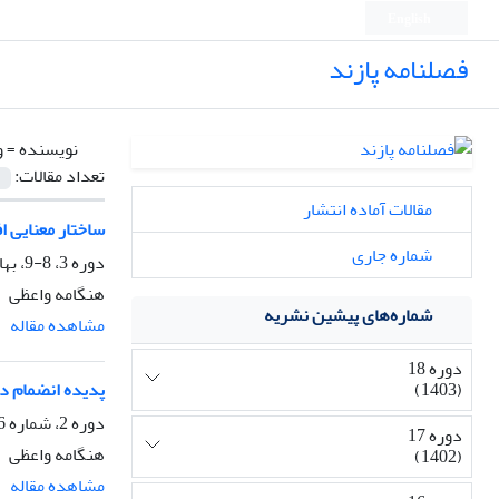
English
فصلنامه پازند
نویسنده =
و
تعداد مقالات:
مقالات آماده انتشار
ساختار معنایی ا
شماره جاری
دوره 3، 8-9، بهار 1386، صفحه
هنگامه واعظی
شماره‌های پیشین نشریه
مشاهده مقاله
دوره 18
(1403)
پدیده انضمام در
دوره 2، شماره 6، پاییز 1385، صفحه
دوره 17
هنگامه واعظی
(1402)
مشاهده مقاله