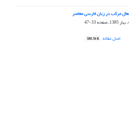
عال مرکب در زبان فارسی معاصر
33-47
اصل مقاله
388.56 K