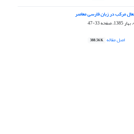
عال مرکب در زبان فارسی معاصر
33-47
اصل مقاله
388.56 K