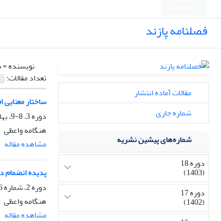
English
فصلنامه پازند
نویسنده =
ه
تعداد مقالات:
مقالات آماده انتشار
ساختار معنایی ا
شماره جاری
دوره 3، 8-9، بهار 1386، صفحه
هنگامه واعظی
شماره‌های پیشین نشریه
مشاهده مقاله
دوره 18
(1403)
پدیده انضمام در
دوره 2، شماره 6، پاییز 1385، صفحه
دوره 17
هنگامه واعظی
(1402)
مشاهده مقاله