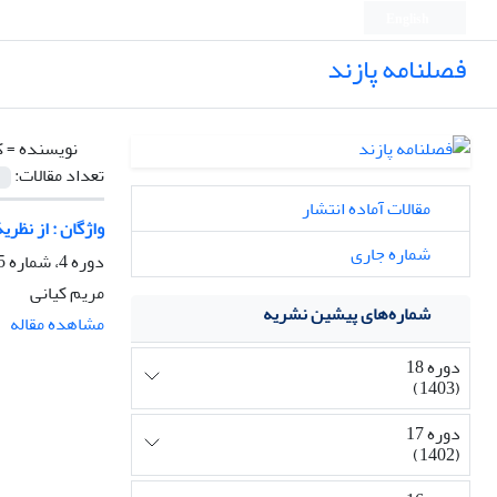
English
فصلنامه پازند
نویسنده =
ک
تعداد مقالات:
مقالات آماده انتشار
واژگان : از نظریة
شماره جاری
دوره 4، شماره 15، زمستان 1387، صفحه
مریم کیانی
شماره‌های پیشین نشریه
مشاهده مقاله
دوره 18
(1403)
دوره 17
(1402)