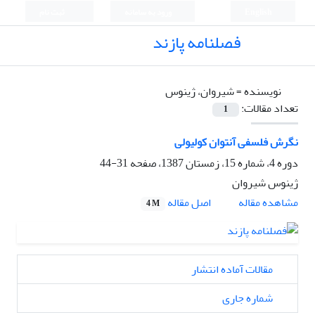
English
ورود به سامانه
ثبت نام
فصلنامه پازند
نویسنده =
شیروان، ژینوس
تعداد مقالات:
1
نگرش فلسفی آنتوان کولیولی
دوره 4، شماره 15، زمستان 1387، صفحه
31-44
ژینوس شیروان
اصل مقاله
مشاهده مقاله
4 M
مقالات آماده انتشار
شماره جاری