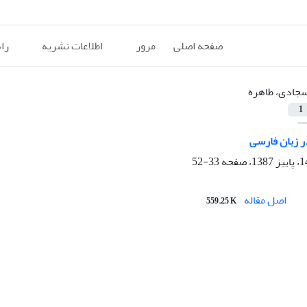
صفحه اصلی
مرور
اطلاعات نشریه
را
جادی، طاهره
1
 زبان فارسی
33-52
اصل مقاله
559.25 K