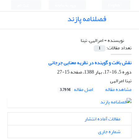
English
ورود به سامانه
ثبت نام
فصلنامه پازند
نویسنده =
امرالهی، تینا
تعداد مقالات:
1
نقش بافت و گوینده در نظریه معنایی جرجانی
دوره 5، 16-17، بهار 1388، صفحه
15-27
تینا امرالهی
اصل مقاله
مشاهده مقاله
3.79 M
مقالات آماده انتشار
شماره جاری