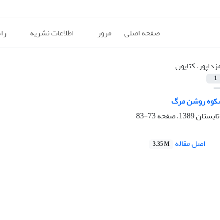
صفحه اصلی
مرور
اطلاعات نشریه
را
زداپور، کتایون
1
ﺷﻜﻮه روﺷﻦ ﻣﺮگ
73-83
اصل مقاله
3.35 M