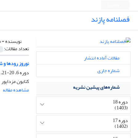
English
فصلنامه پازند
نویسنده =
م
تعداد مقالات:
مقالات آماده انتشار
ﻧﻮروز رودها و 
شماره جاری
دوره 6، 20-21، تابستان 1389، صفحه
کتایون مزداپور
شماره‌های پیشین نشریه
مشاهده مقاله
دوره 18
(1403)
دوره 17
(1402)