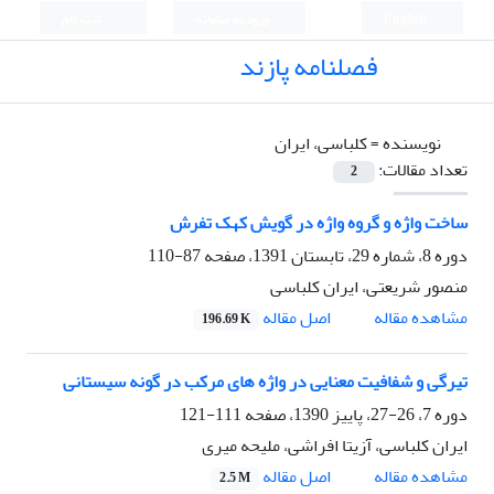
English
ورود به سامانه
ثبت نام
فصلنامه پازند
نویسنده =
کلباسی، ایران
تعداد مقالات:
2
ساخت واژه و گروه واژه در گویش کهک تفرش
دوره 8، شماره 29، تابستان 1391، صفحه
87-110
منصور شریعتی، ایران کلباسی
اصل مقاله
مشاهده مقاله
196.69 K
تیرگی و شفافیت معنایی در واژه های مرکب در گونه سیستانی
دوره 7، 26-27، پاییز 1390، صفحه
111-121
ایران کلباسی، آزیتا افراشی، ملیحه میری
اصل مقاله
مشاهده مقاله
2.5 M