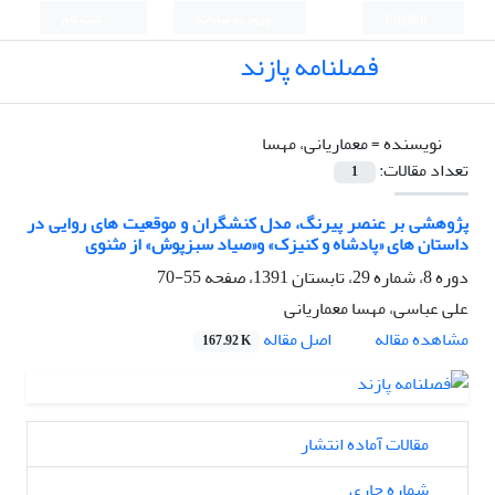
English
ورود به سامانه
ثبت نام
فصلنامه پازند
نویسنده =
معماریانی، مهسا
تعداد مقالات:
1
پژوهشی بر عنصر پیرنگ، مدل کنشگران و موقعیت های روایی در
داستان های «پادشاه و کنیزک» و«صیاد سبزپوش» از مثنوی
دوره 8، شماره 29، تابستان 1391، صفحه
55-70
علی عباسی، مهسا معماریانی
اصل مقاله
مشاهده مقاله
167.92 K
مقالات آماده انتشار
شماره جاری