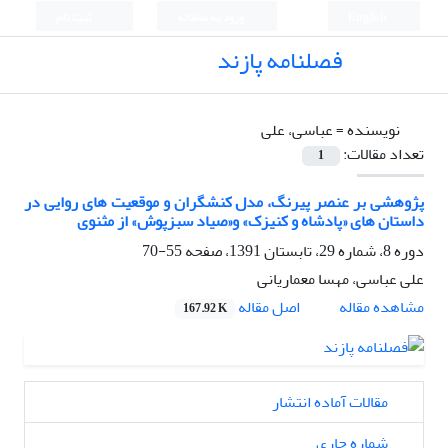
English
ورود به سامانه
ثبت نام
فصلنامه پازند
نویسنده =
عباسی، علی
تعداد مقالات:
1
پژوهشی بر عنصر پیرنگ، مدل کنشگران و موقعیت های روایی در
داستان های «پادشاه و کنیزک» و«صیاد سبزپوش» از مثنوی
دوره 8، شماره 29، تابستان 1391، صفحه
55-70
علی عباسی، مهسا معماریانی
اصل مقاله
مشاهده مقاله
167.92 K
مقالات آماده انتشار
شماره جاری