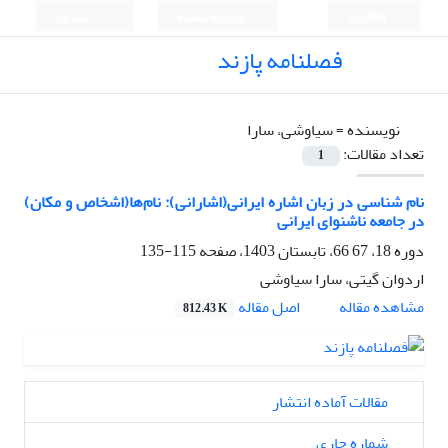
English
ورود به سامانه
ثبت نام
فصلنامه پازند
نویسنده =
سیاوشی، سارا
تعداد مقالات:
1
نام ­شناسی در زبان اشاره ایرانی(اشارانی): نام‌ها(اشخاص و مکان)
در جامعه ناشنوای ایرانی
دوره 18، 67 66، تابستان 1403، صفحه
115-135
اردوان گیتی، سارا سیاوشی
اصل مقاله
مشاهده مقاله
812.43 K
مقالات آماده انتشار
شماره جاری