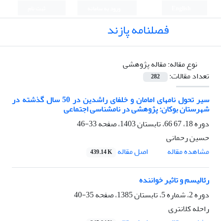
English
ورود به سامانه
ثبت نام
فصلنامه پازند
نوع مقاله:
مقاله پژوهشی
تعداد مقالات:
282
سیر تحول نام­های امامان و خلفای راشدین در 50 سال گذشته در
شهرستان بوکان: پژوهشی در نام­شناسی اجتماعی
دوره 18، 67 66، تابستان 1403، صفحه
33-46
حسین رحمانی
اصل مقاله
مشاهده مقاله
439.14 K
رئالیسم و تاثیر خواننده
دوره 2، شماره 5، تابستان 1385، صفحه
35-40
راحله کلانتری