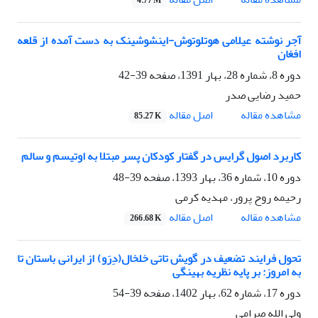
4.77 M
آجر نوشته عیلامی هوتلوتوش-اینشوشینک به دست آمده از قلعه
افغان
دوره 8، شماره 28، بهار 1391، صفحه
39-42
حمید رضایی صدر
اصل مقاله
مشاهده مقاله
85.27 K
کاربرد اصول گرایس در گفتار کودکان پسر مبتلا به اوتیسم و سالم
دوره 10، شماره 36، بهار 1393، صفحه
39-48
رحیمه روح پرور، مهدیه کرمی
اصل مقاله
مشاهده مقاله
266.68 K
تحول فرایند تضعیف در گویش تاتی خلخال(دِرَو) از ایرانی باستان تا
به امروز: بر پایه نظریه بهینگی
دوره 17، شماره 62، بهار 1402، صفحه
39-54
ولی الله صرامی